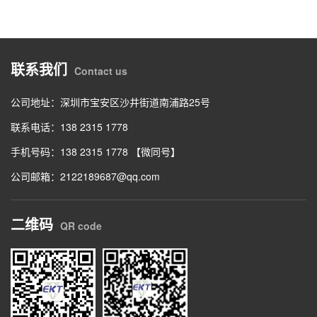
联系我们
Contact us
公司地址：深圳市宝安区沙井街道南浦路25号
联系电话：138 2315 1778
手机号码：138 2315 1778 【微同号】
公司邮箱：2122189687@qq.com
二维码
QR code