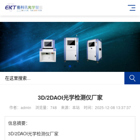
3D/2DAOI光学检测仪厂家
作者：admin
浏览量：748
来源：本站
时间：2025-12-08 13:37:37
信息摘要：
3D/2DAOI光学检测仪厂家